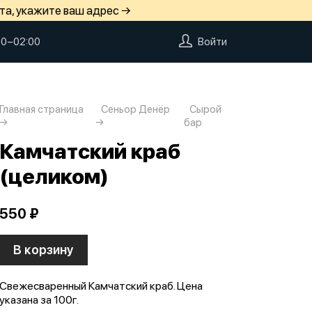
та, укажите ваш адрес →
00−02:00
Войти
Главная страница
Сеньор Денёр
Сырой
бар
Камчатский краб
(целиком)
550 ₽
В корзину
Свежесваренный Камчатский краб. Цена
указана за 100г.