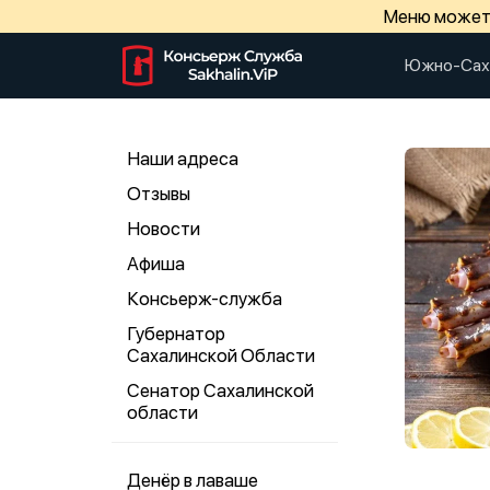
Меню может 
Южно-Сах
Наши адреса
Отзывы
Новости
Афиша
Консьерж-служба
Губернатор
Сахалинской Области
Сенатор Сахалинской
области
Денёр в лаваше