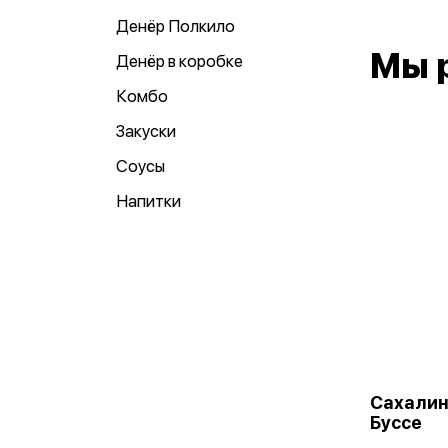
Денёр Полкило
Мы 
Денёр в коробке
Комбо
Закуски
Соусы
Напитки
Сахалин
Буссе