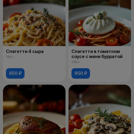
Спагетти 4 сыра
Спагетти в томатном
соусе с мини бурратой
180 г
280 г
850 ₽
950 ₽