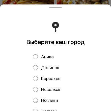
Спагетти с уткой
Фетучини с цыпленком
и грибами
220 г
220 г
870 ₽
990 ₽
Выберите ваш город
Анива
Долинск
ООО Мегаберезка. ком
Корсаков
ООО "МЕГАБЕРЕЗКА.КОМ" Юридический адрес:
693005, Сахалинская область, г. Южно-Сахалинск, ул.
Невельск
Карпатская, д.9, каб.11 ИНН 6501305928 КПП 650101001
ОГРН 1196501005799 Расчетный счет
40702810350340004382 ДАЛЬНЕВОСТОЧНЫЙ БАНК
Ноглики
ПАО СБЕРБАНК БИК 040813608 Корр. счёт
30101810600000000608