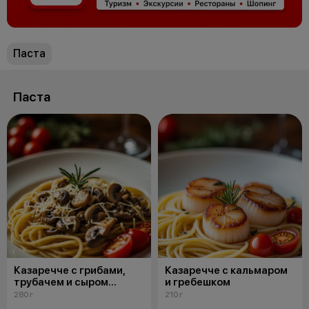
Паста
Паста
Казаречче с грибами,
Казаречче с кальмаром
трубачем и сыром
и гребешком
собственного
280 г
210 г
производства