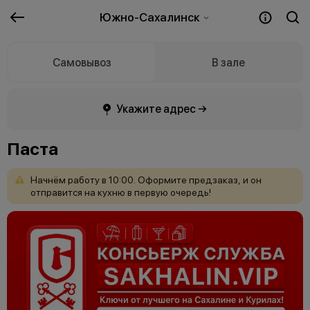
Южно-Сахалинск
Самовывоз
В зале
Укажите адрес →
Паста
Начнём
работу
в
10:00.
Оформите
предзаказ,
и
он
отправится
на
кухню
в
первую
очередь!