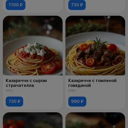
1100 ₽
730 ₽
Казаречче с сыром
Казаречче с томленой
страчателла
говядиной
210 г
200 г
730 ₽
990 ₽