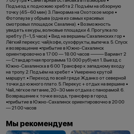
7:00 утра • Санитарная остановка в п Взморье •
Подъезд к подножию хребта 2. Подъём на обзорную
точку (45−60 мин) 3. Панорама на Охотское море •
Фотопауза у обрыва (одна из самых красивых
смотровых площадок Сахалина). • Возможность
увидеть кекуры, волновые площадки 4. Прогулка по
хребту (1−1,5 часа) • Вид на вершины Сахалинских гор •
Лёгкий перекус: чай/кофе, сухофрукты, выпечка. 5. Спуск
и возвращение •прибытие в Южно-Сахалинск
ориентировочно в 17:00 — 18:00 часов ⸻ Вариант 2
— Стандартная программа 13 000 руб\чел 1. Выезд с
Южно-Сахалинска в 6:00 Трансфер к западному входу
на тропу. 2. Подъём на хребет • Умеренно крутой
маршрут. • Переход по всей гряде Жданко от северной
точки до южного плато. 5. Перекус + отдых на вершине •
Чай, лёгкое питание, 20−30 мин отдыха с панорамой. 6.
Возвращение к точке входа, трансфер в город
•прибытие в Южно-Сахалинск ориентировочно в 20:00
— 21:00 часов
Мы рекомендуем