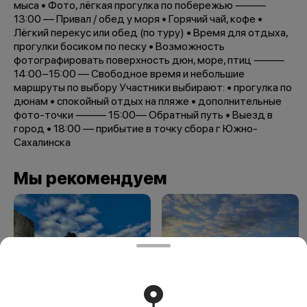
мыса • Фото, лёгкая прогулка по побережью ⸻
13:00 — Привал / обед у моря • Горячий чай, кофе •
Лёгкий перекус или обед (по туру) • Время для отдыха,
прогулки босиком по песку • Возможность
фотографировать поверхность дюн, море, птиц ⸻
14:00−15:00 — Свободное время и небольшие
маршруты по выбору Участники выбирают: • прогулка по
дюнам • спокойный отдых на пляже • дополнительные
фото-точки ⸻ 15:00— Обратный путь • Выезд в
город • 18:00 — прибытие в точку сбора г Южно-
Сахалинска
Мы рекомендуем