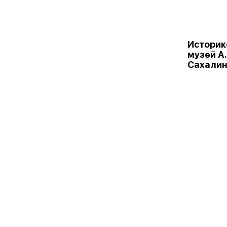
Историк
музей А.
Сахали