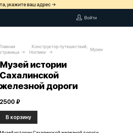
та, укажите ваш адрес →
Войти
Главная
Конструктор путешествий,
Музеи
страница
Ноглики
Музей истории
Сахалинской
железной дороги
2500 ₽
В корзину
Музей истории Сахалинской железной дороги