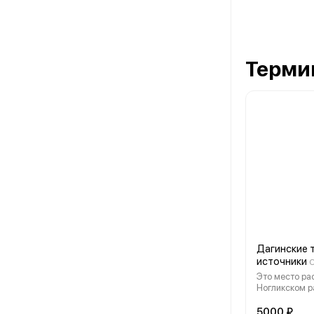
Терми
Дагинские 
источники
С
Это место ра
Ногликском р
удалено от п
туристически
5000 ₽