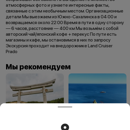
атмосферных фото и узнаете интересные факты,
связанные с этим необычным местом. Организационные
детали Мы выезжаем из Южно-Сахалинска в 04:00 и
возвращаемся около 22:00 Время в пути в одну сторону
— 6 часов, расстояние — 400 км Мы возьмём с собой
авторский чай/японский кофе + перекус По пути есть
магазины и кафе, мы остановимся в них по запросу
Экскурсия проходит на внедорожнике Land Cruiser
Prado
Мы рекомендуем