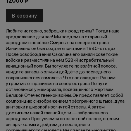
12000 ₽
В корзину
Любите историю, заброшки и роадтрипы? Тогда наше
предложение для вас! Мы поедем на старинный
аэродром в посёлке Смирных на севере острова.
Изначально он был создан японцами в 1940-х годах.
После освобождения Сахалина его заняли советские
войска и разместили на нём 528-й истребительный
авиационный полк. Вы погуляете по взлётной полосе,
увидите ангары-холмы и дойдёте до последнего
сохранившегося самолета. Что вас ожидает Ранним
утром мы отправимся на север острова. По пути
остановимся у мемориала, посвящённого жертвам
Великой Отечественной войны. Он представляет собой
композицию с изображением трёхгранного штыка, дула
винтовки и широкой изогнутой стрелы. А затем
достигнем нашей главной цели — заброшенного
аэродрома. Прогуляемся по взлетной полосе, оценим
ангары-холмы и дойдём до последнего
сохранившегося самолета. Вы сделаете множество