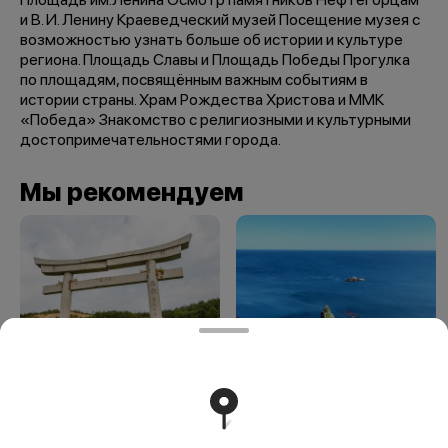
и В. И. Ленину Краеведческий музей Посещение музея с
возможностью узнать больше об истории и культуре
региона. Площадь Славы и Площадь Победы Прогулка
по площадям, посвящённым важным событиям в
истории страны. Храм Рождества Христова и ММК
«Победа» Знакомство с религиозными и культурными
достопримечательностями города.
Мы рекомендуем
Ворота Тории,
Юго-Западное