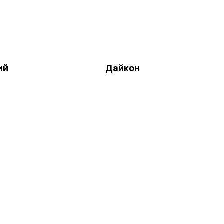
ий
Дайкон