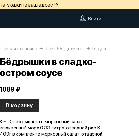
та, укажите ваш адрес →
ы
Войти
Главная страница
Лайк 65, Долинск
Бёдра
Бёдрышки в сладко-
остром соусе
1089 ₽
В корзину
К 600г в комплекте морковный салат,
клюквенный морс 0.33 литра, отварной рис. К
400г в комплекте морковный салат, отварной