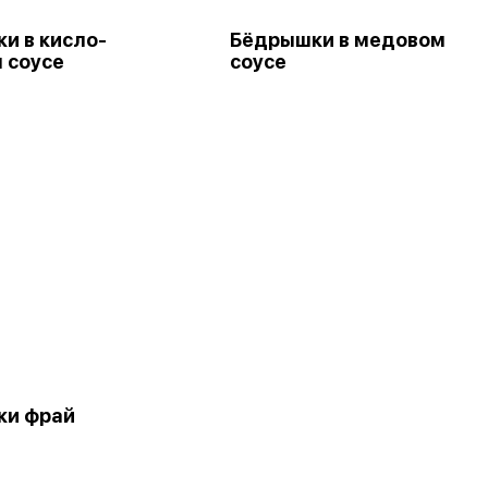
и в кисло-
Бёдрышки в медовом
 соусе
соусе
ки фрай