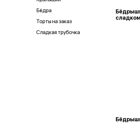
Бёдра
Бёдрышк
сладком
Торты на заказ
Сладкая трубочка
Бёдрыш