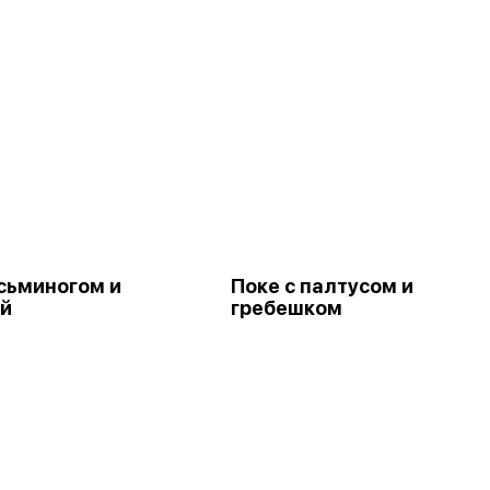
осьминогом и
Поке с палтусом и
й
гребешком