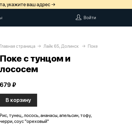
та, укажите ваш адрес →
ы
Войти
Главная страница
Лайк 65, Долинск
Поке
Поке с тунцом и
лососем
679 ₽
В корзину
Рис, тунец, лосось, ананасы, апельсин, тофу,
черри, соус "ореховый"