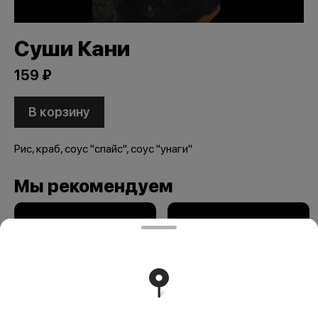
Суши Кани
159 ₽
В корзину
Рис, краб, соус "спайс", соус "унаги"
Мы рекомендуем