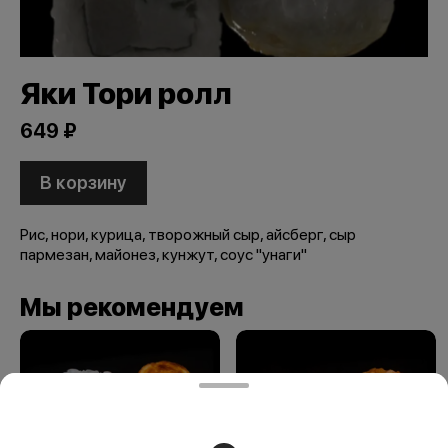
Яки Тори ролл
649 ₽
В корзину
Рис, нори, курица, творожный сыр, айсберг, сыр
пармезан, майонез, кунжут, соус "унаги"
Мы рекомендуем