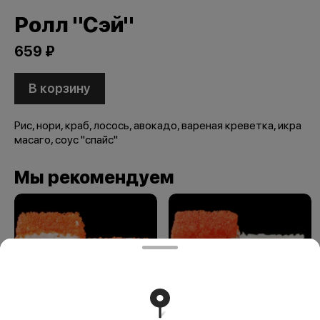
Ролл "Сэй"
659 ₽
В корзину
Рис, нори, краб, лосось, авокадо, вареная креветка, икра
масаго, соус "спайс"
Мы рекомендуем