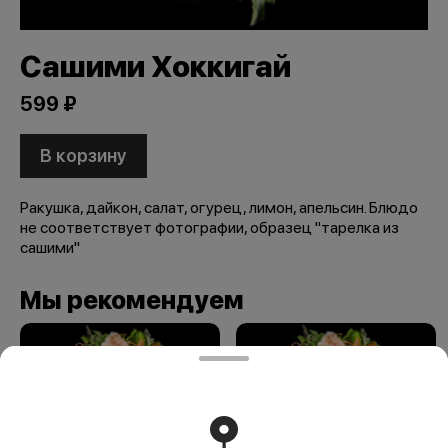
Сашими Хоккигай
599 ₽
В корзину
Ракушка, дайкон, салат, огурец, лимон, апельсин. Блюдо
не соответствует фотографии, образец "тарелка из
сашими"
Мы рекомендуем