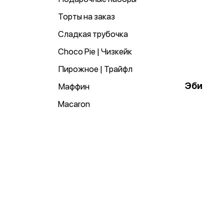
Торты на заказ
Сладкая трубочка
Choco Pie | Чизкейк
Пирожное | Трайфл
Эби
Маффин
Macaron