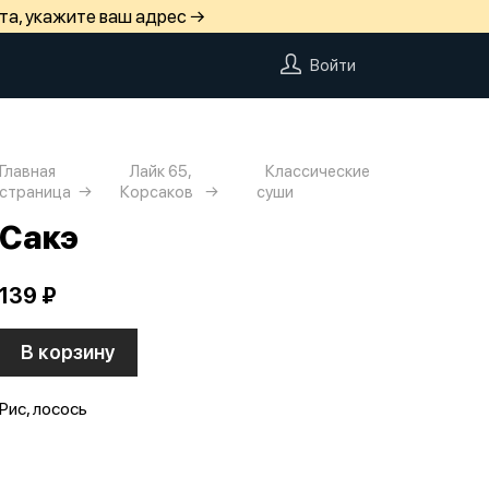
та, укажите ваш адрес →
Войти
Главная
Лайк 65,
Классические
страница
Корсаков
суши
Сакэ
139 ₽
В корзину
Рис, лосось