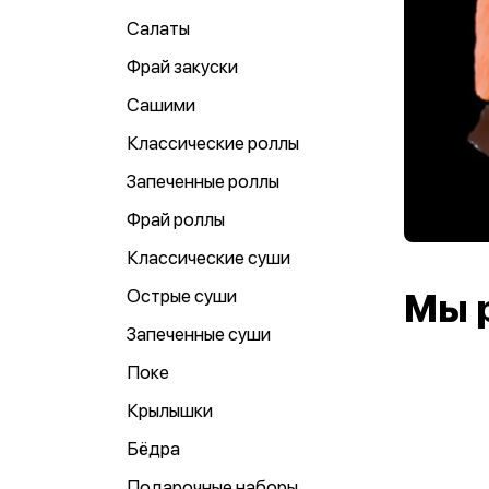
Салаты
Фрай закуски
Сашими
Классические роллы
Запеченные роллы
Фрай роллы
Классические суши
Острые суши
Мы 
Запеченные суши
Поке
Крылышки
Бёдра
Подарочные наборы