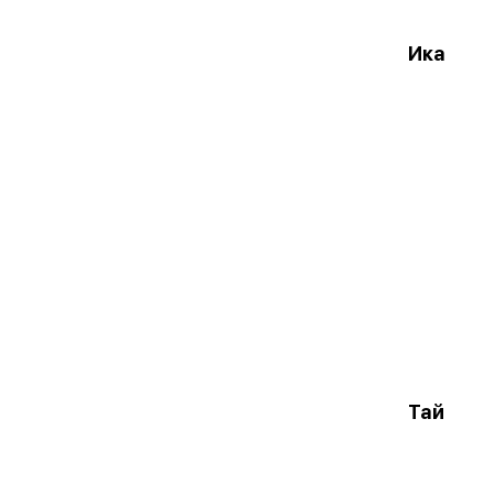
Ика
Тай