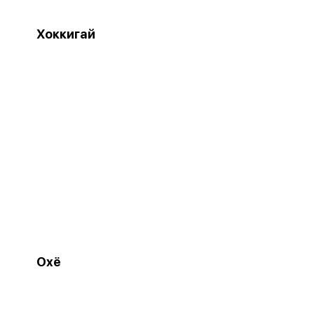
Хоккигай
Охё