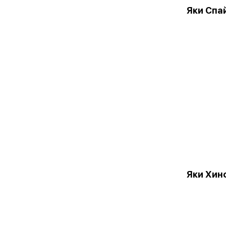
Яки Спа
Яки Хин