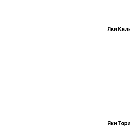
Яки Кал
Яки Тор