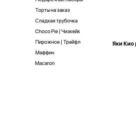
Торты на заказ
Сладкая трубочка
Choco Pie | Чизкейк
Пирожное | Трайфл
Яки Кио
Маффин
Macaron