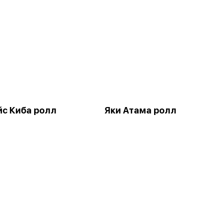
йс Киба ролл
Яки Атама ролл