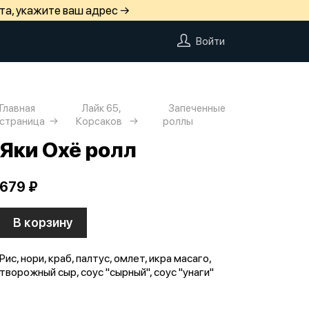
та, укажите ваш адрес →
Войти
Главная
Лайк 65,
Запеченные
страница
Корсаков
роллы
Яки Охё ролл
679 ₽
В корзину
Рис, нори, краб, палтус, омлет, икра масаго,
творожный сыр, соус "сырный", соус "унаги"