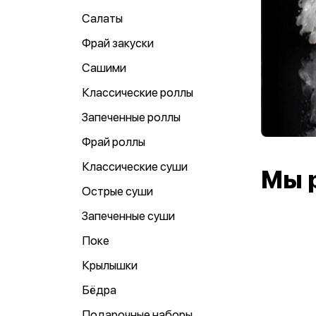
Салаты
Фрай закуски
Сашими
Классические роллы
Запеченные роллы
Фрай роллы
Классические суши
Мы 
Острые суши
Запеченные суши
Поке
Крылышки
Бёдра
Подарочные наборы