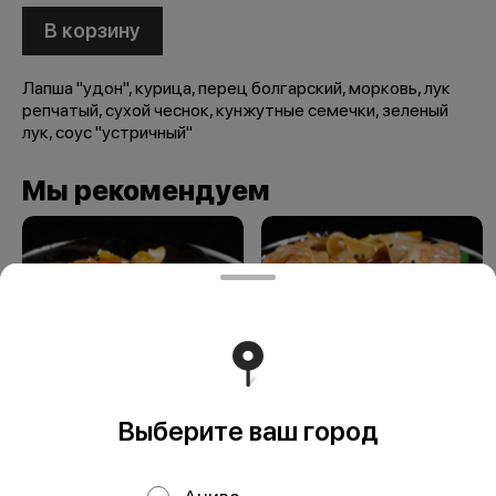
В корзину
Лапша "удон", курица, перец болгарский, морковь, лук
репчатый, сухой чеснок, кунжутные семечки, зеленый
лук, соус "устричный"
Мы рекомендуем
Выберите ваш город
Лапша "Удон" с
Лапша "Удон" с
говядиной
морепродуктами