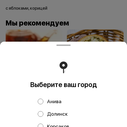
с яблоками, корицей
Мы рекомендуем
Выберите ваш город
Мини-пирожки с
Мини-пирожки с
картофелем
луком и яйцом
Анива
Долинск
ООО Мегаберезка. ком
Корсаков