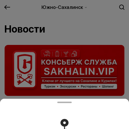
Южно-Сахалинск
Новости
Ключи от лучшего на Сахалине и Курилах!