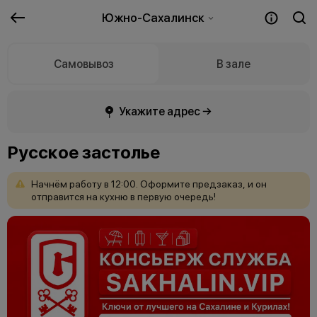
Южно-Сахалинск
Самовывоз
В зале
Укажите адрес →
Русское застолье
Начнём
работу
в
12:00.
Оформите
предзаказ,
и
он
отправится
на
кухню
в
первую
очередь!