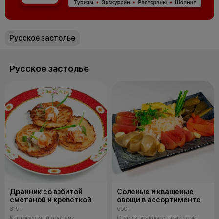
Русское застолье
Русское застолье
Дранник со взбитой
Соленые и квашеные
сметаной и креветкой
овощи в ассортименте
315 г
550 г
Картофельный дранник,
Огурцы бочковые, помидоры