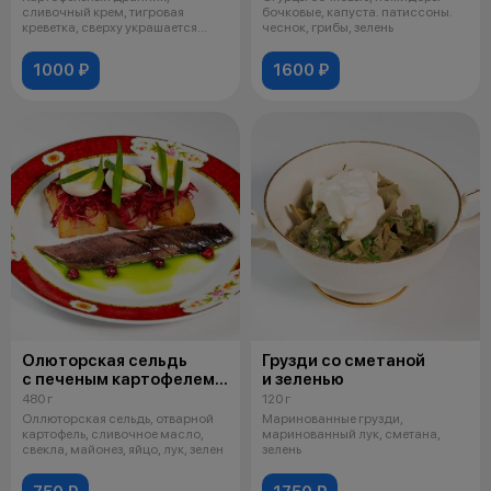
сливочный крем, тигровая
бочковые, капуста. патиссоны.
креветка, сверху украшается
чеснок, грибы, зелень
зеленью
1000 ₽
1600 ₽
Олюторская сельдь
Грузди со сметаной
с печеным картофелем
и зеленью
и салатом из свеклы
480 г
120 г
Оллюторская сельдь, отварной
Маринованные грузди,
картофель, сливочное масло,
маринованный лук, сметана,
свекла, майонез, яйцо, лук, зелен
зелень