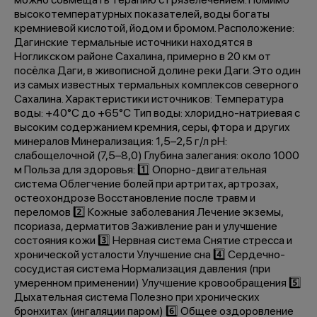
высокотемпературных показателей, воды богаты
кремниевой кислотой, йодом и бромом. Расположение:
Дагинские термальные источники находятся в
Ногликском районе Сахалина, примерно в 20 км от
посёлка Даги, в живописной долине реки Даги. Это один
из самых известных термальных комплексов северного
Сахалина. Характеристики источников: Температура
воды: +40°C до +65°C Тип воды: хлоридно-натриевая с
высоким содержанием кремния, серы, фтора и других
минералов Минерализация: 1,5–2,5 г/л pH:
слабощелочной (7,5–8,0) Глубина залегания: около 1000
м Польза для здоровья: 1️⃣ Опорно-двигательная
система Облегчение болей при артритах, артрозах,
остеохондрозе Восстановление после травм и
переломов 2️⃣ Кожные заболевания Лечение экземы,
псориаза, дерматитов Заживление ран и улучшение
состояния кожи 3️⃣ Нервная система Снятие стресса и
хронической усталости Улучшение сна 4️⃣ Сердечно-
сосудистая система Нормализация давления (при
умеренном применении) Улучшение кровообращения 5️⃣
Дыхательная система Полезно при хронических
бронхитах (ингаляции паром) 6️⃣ Общее оздоровление