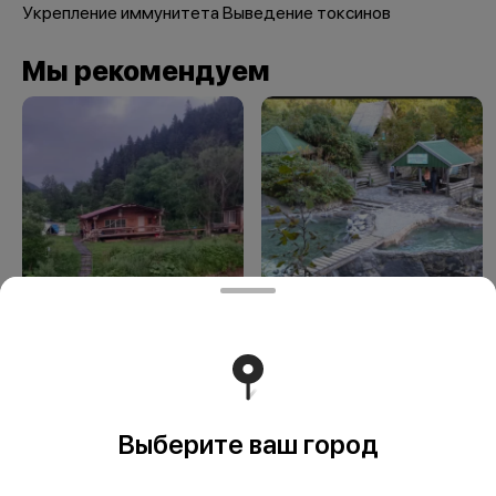
Укрепление иммунитета Выведение токсинов
Мы рекомендуем
Лесогорские
Термальные
термальные
источники вулкана
источники
Баранского о.
Итуруп, Курильские
острова
Выберите ваш город