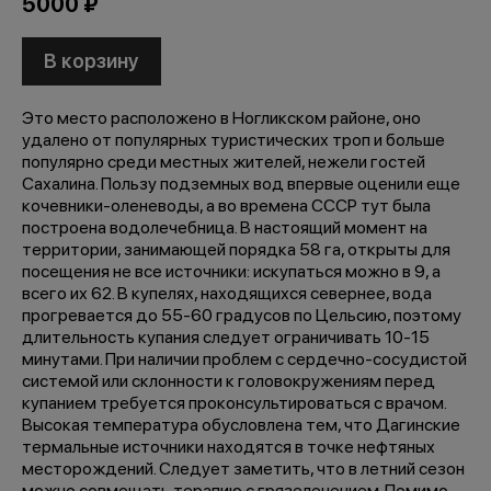
5000 ₽
В корзину
Это место расположено в Ногликском районе, оно
удалено от популярных туристических троп и больше
популярно среди местных жителей, нежели гостей
Сахалина. Пользу подземных вод впервые оценили еще
кочевники-оленеводы, а во времена СССР тут была
построена водолечебница. В настоящий момент на
территории, занимающей порядка 58 га, открыты для
посещения не все источники: искупаться можно в 9, а
всего их 62. В купелях, находящихся севернее, вода
прогревается до 55-60 градусов по Цельсию, поэтому
длительность купания следует ограничивать 10-15
минутами. При наличии проблем с сердечно-сосудистой
системой или склонности к головокружениям перед
купанием требуется проконсультироваться с врачом.
Высокая температура обусловлена тем, что Дагинские
термальные источники находятся в точке нефтяных
месторождений. Следует заметить, что в летний сезон
можно совмещать терапию с грязелечением. Помимо