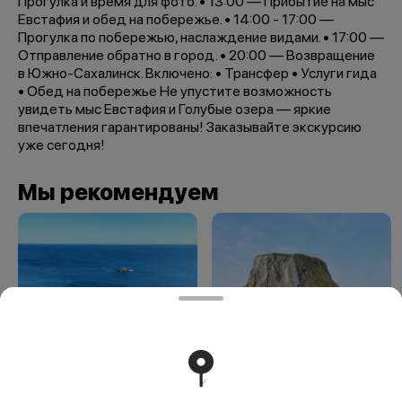
Прогулка и время для фото. • 13:00 — Прибытие на мыс
Евстафия и обед на побережье. • 14:00 - 17:00 —
Прогулка по побережью, наслаждение видами. • 17:00 —
Отправление обратно в город. • 20:00 — Возвращение
в Южно-Сахалинск. Включено: • Трансфер • Услуги гида
• Обед на побережье Не упустите возможность
увидеть мыс Евстафия и Голубые озера — яркие
впечатления гарантированы! Заказывайте экскурсию
уже сегодня!
Мы рекомендуем