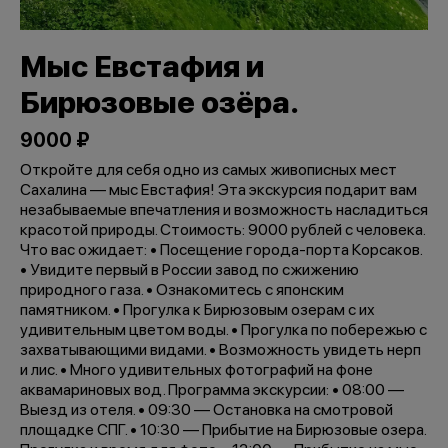
Мыс Евстафия и
Бирюзовые озёра.
9000 ₽
Откройте для себя одно из самых живописных мест
Сахалина — мыс Евстафия! Эта экскурсия подарит вам
незабываемые впечатления и возможность насладиться
красотой природы. Стоимость: 9000 рублей с человека.
Что вас ожидает: • Посещение города-порта Корсаков.
• Увидите первый в России завод по сжижению
природного газа. • Ознакомитесь с японским
памятником. • Прогулка к Бирюзовым озерам с их
удивительным цветом воды. • Прогулка по побережью с
захватывающими видами. • Возможность увидеть нерп
и лис. • Много удивительных фотографий на фоне
аквамариновых вод. Программа экскурсии: • 08:00 —
Выезд из отеля. • 09:30 — Остановка на смотровой
площадке СПГ. • 10:30 — Прибытие на Бирюзовые озера.