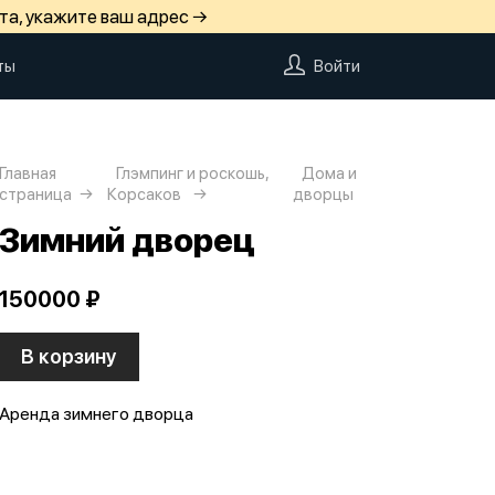
та, укажите ваш адрес →
ты
Войти
Главная
Глэмпинг и роскошь,
Дома и
страница
Корсаков
дворцы
Зимний дворец
150000 ₽
В корзину
Аренда зимнего дворца