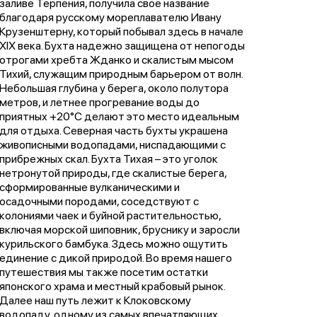
заливе Терпения, получила свое название
благодаря русскому мореплавателю Ивану
Крузенштерну, который побывал здесь в начале
XIX века. Бухта надежно защищена от непогоды
отрогами хребта Жданко и скалистым мысом
Тихий, служащим природным барьером от волн.
Небольшая глубина у берега, около полутора
метров, и летнее прогревание воды до
приятных +20°C делают это место идеальным
для отдыха. Северная часть бухты украшена
живописными водопадами, ниспадающими с
прибрежных скал. Бухта Тихая – это уголок
нетронутой природы, где скалистые берега,
сформированные вулканическими и
осадочными породами, соседствуют с
колониями чаек и буйной растительностью,
включая морской шиповник, бруснику и заросли
курильского бамбука. Здесь можно ощутить
единение с дикой природой. Во время нашего
путешествия мы также посетим остатки
японского храма и местный крабовый рынок.
Далее наш путь лежит к Клоковскому
водопаду, одному из самых впечатляющих