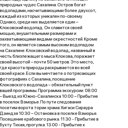
природных чудес Сахалина. Остров богат
водопадами, насчитывающими более двухсот,
каждый из которых уникален по-своему.
Однако, среди них выделяется один –
Клоковский водопад. Он славится своей
мощью, внушительными размерами и
захватывающими видами окрестностей. Кроме
того, он является самым высоким водопадом
на Сахалине. Клоковский водопад, названный в
честь близлежащего мыса Клокова, поражает
своей высотой – почти 50 метров. Это место,
где красота природы раскрывается во всей
своей красе. Если вы мечтаете о потрясающих
фотографиях с Сахалина, посещение
Клоковского водопада – обязательный пункт
вашей программы. Программа экскурсии: 08:00
– Выезд из Южно-Сахалинска 10:00 – Прибытие
в поселок Взморье. По пути следования
посетим ворота тории храма Хигаси Сираура
Дзиндзя 10:30 – Остановка в поселке Взморье.
Посещение крабового рынка. 11:30 - Прибытие в
бухту Тихая, прогулка. 13:00 - Прибытие к