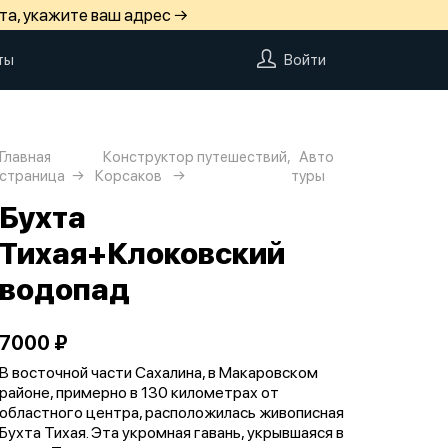
та, укажите ваш адрес →
ты
Войти
Главная
Конструктор путешествий,
Авто
страница
Корсаков
туры
Бухта
Тихая+Клоковский
водопад
7000 ₽
В восточной части Сахалина, в Макаровском
районе, примерно в 130 километрах от
областного центра, расположилась живописная
Бухта Тихая. Эта укромная гавань, укрывшаяся в