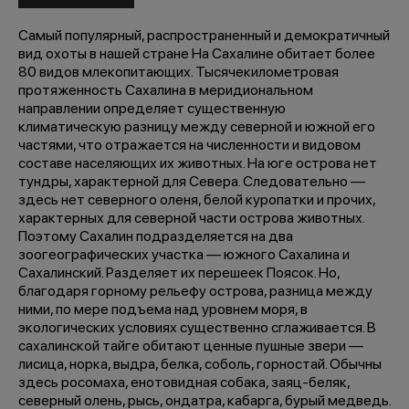
Самый популярный, распространенный и демократичный
вид охоты в нашей стране На Сахалине обитает более
80 видов млекопитающих. Тысячекилометровая
протяженность Сахалина в меридиональном
направлении определяет существенную
климатическую разницу между северной и южной его
частями, что отражается на численности и видовом
составе населяющих их животных. На юге острова нет
тундры, характерной для Севера. Следовательно —
здесь нет северного оленя, белой куропатки и прочих,
характерных для северной части острова животных.
Поэтому Сахалин подразделяется на два
зоогеографических участка — южного Сахалина и
Сахалинский. Разделяет их перешеек Поясок. Но,
благодаря горному рельефу острова, разница между
ними, по мере подъема над уровнем моря, в
экологических условиях существенно сглаживается. В
сахалинской тайге обитают ценные пушные звери —
лисица, норка, выдра, белка, соболь, горностай. Обычны
здесь росомаха, енотовидная собака, заяц-беляк,
северный олень, рысь, ондатра, кабарга, бурый медведь.