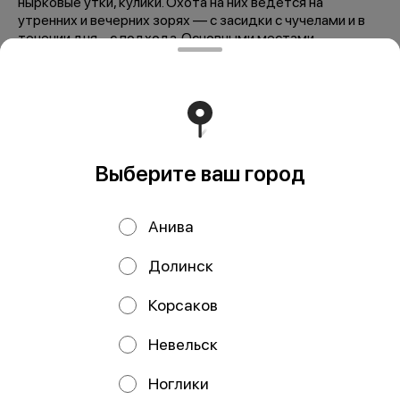
нырковые утки, кулики. Охота на них ведется на
утренних и вечерних зорях — с засидки с чучелами и в
течении дня – с подхода. Основными местами
скопления дичи являются отмели и мелководные
участки, заросшие водной растительностью, с хорошей
кормовой базой и незначительным фактором
беспокойства, из-за затрудненного доступа к ним.
Особенно интересна и незабываема охота на
гуся(тундровая охота)! Сезон: май, сентябрь-ноябрь
Продолжительность: 1 день Группа: от 4 до 8 человек
Выберите ваш город
Место проведения: с. Стародубское В стоимость
входит: дом с размещением до 8 человек, баня,
подсадные утки. Рекомендуем взять с собой:
Анива
Охотничий билет.
Долинск
ООО Мегаберезка. ком
Корсаков
ООО "МЕГАБЕРЕЗКА.КОМ" Юридический адрес:
693005, Сахалинская область, г. Южно-Сахалинск, ул.
Невельск
Карпатская, д.9, каб.11 ИНН 6501305928 КПП 650101001
ОГРН 1196501005799 Расчетный счет
40702810350340004382 ДАЛЬНЕВОСТОЧНЫЙ БАНК
Ноглики
ПАО СБЕРБАНК БИК 040813608 Корр. счёт