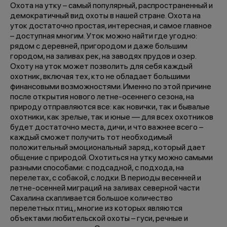
Охота на утку – самый популярный, распространенный и
демократичный вид охоты в нашей стране. Охота на
уток достаточно простая, интересная, и самое главное
– доступная многим. Уток можно найти где угодно:
рядом с деревней, пригородом и даже большим
городом, на заливах рек, на заводях прудов и озер.
Охоту на уток может позволить для себя каждый
охотник, включая тех, кто не обладает большими
финансовыми возможностями. Именно по этой причине
после открытия нового летне-осеннего сезона, на
природу отправляются все: как новички, так и бывалые
охотники, как зрелые, так и юные — для всех охотников
будет достаточно места, дичи, и что важнее всего –
каждый сможет получить тот необходимый
положительный эмоциональный заряд, который дает
общение с природой. Охотиться на утку можно самыми
разными способами: с подсадной, с подхода, на
перелетах, с собакой, с лодки. В периоды весенней и
летне-осенней миграций на заливах северной части
Сахалина скапливается большое количество
перелетных птиц, многие из которых являются
объектами любительской охоты – гуси, речные и