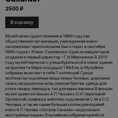
2500 ₽
В корзину
Музей начал существование в 1989 году как
общественная организация, учрежденная южно-
сахалинским горисполкомом. Был открыт в сентябре
1995 года в г. Южно-Сахалинске. Один из инициаторов
создания и первый директор – Г. И. Мироманов. В 2013
году музей переехал с улицы Курильской в новое здание
на проспекте Мира площадью 1 884 кв. м. Музейное
собрание включает в себя 7 коллекций. Среди
экспонатов подлинные вещи семьи Чеховых: дорожная
сумка, медицинские иглы, опасная бритва, щипцы для
колки сахара, лампадка, таз для варки варенья. В фондах
музея хранится письмо А. П. Чехова к О. И. Череповой-
Орловской, графика и живопись художников С. М. и С. С.
Чеховых, а также самая большая коллекция изданий
книги А. П. Чехова «Остров Сахалин» на русском и
иностранных языках. В музейном собрании хранятся