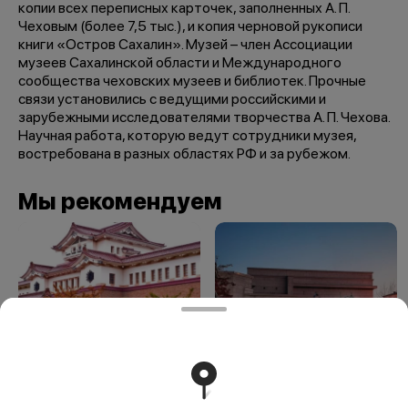
копии всех переписных карточек, заполненных А. П.
Чеховым (более 7,5 тыс.), и копия черновой рукописи
книги «Остров Сахалин». Музей – член Ассоциации
музеев Сахалинской области и Международного
сообщества чеховских музеев и библиотек. Прочные
связи установились с ведущими российскими и
зарубежными исследователями творчества А. П. Чехова.
Научная работа, которую ведут сотрудники музея,
востребована в разных областях РФ и за рубежом.
Мы рекомендуем