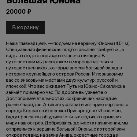
Большая Юнона
20000 ₽
В корзину
Наша главная цель — подъём на вершину Юноны (451 м).
Специальная физическая подготовка не требуется, а
виды отсюда открываются впечатляющие. В
путешествии мы расскажем о мореплавателях и
путешественниках, которые внесли большой вклад в
историю крупнейшего острова России. И познакомим
вас со знаковыми местами двух культур: русской и
японской. Что вас ожидает Путь из Южно-Сахалинска
займёт примерно час. По дороге вы узнаете о
достопримечательностях, сохранивших наследие
разных народов. А также услышите историю портового
города Корсаков и посёлка Пригородное. И конечно,
будут рассказы об удивительных людях, открывших
миру наш остров. Добравшись до места назначения, мы
отправимся к вершине Большой Юноны, с которой вам
откроется вид на залив Анива, окрестные города и