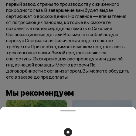
первый завод страны по производству сжиженного
природного газа. В завершение вам будет выдан
сертификат о восхождении. Но главное — впечатления
от потрясающих панорам, которые вы сможете
сохранить в своём сердце на память о Сахалине.
Организационные детали Возьмите с собой воду и
перекус Специальная физическая подготовка не
требуется. При необходимости можем предоставить
треккинговые палки. Зимой предоставляются
снегоступы. Экскурсию для вас проведу я или другой
гид из нашей команды Место встречи По
договорённости с организатором. Вы можете обсудить
его в заказе до предоплаты.
Мы рекомендуем