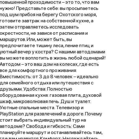
повышенной проходимости – это то, что вам
нужно! Представьте себе: вы просыпаетесь
под шум прибоя на берегу Охотского моря,
готовите завтрак на собственной кухне, а
затем отправляетесь исследовать
окрестности, не завися от расписания и
маршрутов. Или, может быть, вы
предпочитаете тишину леса, пение птиц и
уютный вечер у костра? С нашими автодомами
вы можете воплотить в жизнь любой сценарий!
Автодом – это ваш дом на колесах, где есть
все для комфортного проживания:
Вместимость: от 3 до 8 человек – идеально
для семейного отдыха или путешествия с
друзьями. Удобства: Полностью
оборудованная кухня: газовая плита, духовой
шкаф, микроволновая печь. Душ и туалет.
Уютные спальные места. Телевизор и
PlayStation для развлечений в дороге. Почему
стоит выбрать индивидуальный тур на
автодоме? Свобода и гибкость: Сами
планируйте маршрут и останавливайтесь там,
где вам нравится. Комфорт: Наслаждайтесь