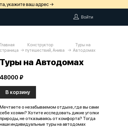
та, укажите ваш адрес →
Войти
Главная
Конструктор
Туры на
страница
путешествий, Анива
Автодомах
Туры на Автодомах
48000 ₽
В корзину
Мечтаете о незабываемом отдыхе, где вы сами
себе хозяин? Хотите исследовать дикие уголки
природы, не отказываясь от комфорта? Тогда
наши индивидуальные туры на автодомах