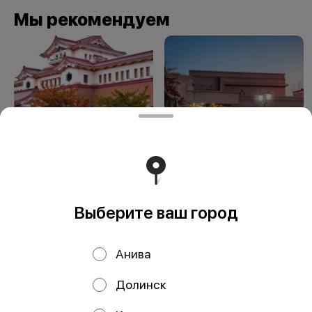
Мы рекомендуем
Краеведческий
Сахалинский
музей
областной
Выберите ваш город
художественный
музей
Анива
Долинск