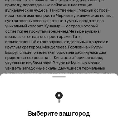
природу, первозданные пейзажи и настоящие
вулканические чудеса. Таинственный «Чёрный остров»
носит своё имя неспроста. Чёрные вулканические почвы,
густая зелень лесов и плотные туманы создают его
уникальный колорит. Кунашир — остров, который
остается нетронутым временем. Четыре вулкана
возвышаются над его просторами: Тятя,
величественный стратовулкан с идеальным конусом и
круглым кратером, Менделеева, Горловина и Руруй.
Вокруг спящего великана Горловина раскинулись два
природных сокровища — Кипящее и Горячее озёра,
укутанные клубами пара. В туре на Кунашир можно
увидеть загадочные скалы, дымящиеся термальные
источники и фантастические лагунные оазисы. Одной из
главных достопримечательностей острова является
мыс Столбчатый, признанный ЮНЕСКО памятником
мирового значения. Гигантские базальтовые колонны,
созданные самой природой, поражают своим величием.
Любители гастрономических открытий смогут
насладиться деликатесами Дальнего Востока и
попробовать аутентичные блюда местной кухни. Если
Выберите ваш город
мечтаешь о первозданной природе и захватывающих